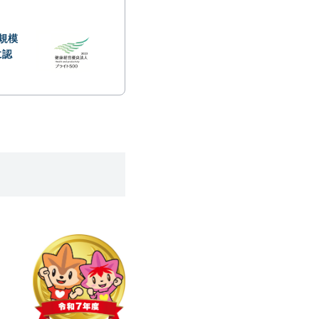
規模
に認